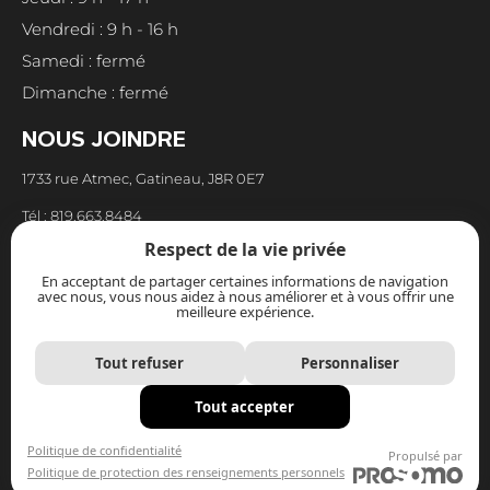
Vendredi : 9 h - 16 h
Samedi : fermé
Dimanche : fermé
NOUS JOINDRE
1733 rue Atmec, Gatineau, J8R 0E7
Tél : 819.663.8484
Respect de la vie privée
Fax : 819.663.8973
En acceptant de partager certaines informations de navigation
Courriel : reception@cuisinespoirier.com
avec nous, vous nous aidez à nous améliorer et à vous offrir une
meilleure expérience.
Tout refuser
Personnaliser
Tout accepter
Politique de confidentialité
|
Politique en matière de
protection des renseignements personnels
Politique de confidentialité
Propulsé par
Politique de protection des renseignements personnels