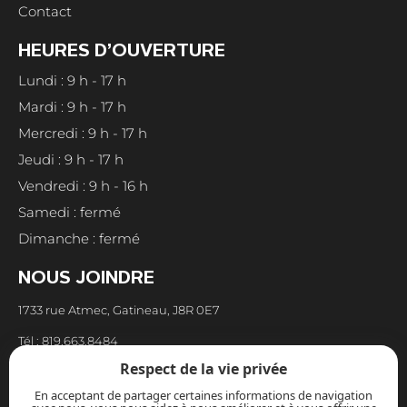
Contact
HEURES D’OUVERTURE
Lundi : 9 h - 17 h
Mardi : 9 h - 17 h
Mercredi : 9 h - 17 h
Jeudi : 9 h - 17 h
Vendredi : 9 h - 16 h
Samedi : fermé
Dimanche : fermé
NOUS JOINDRE
1733 rue Atmec, Gatineau, J8R 0E7
Tél : 819.663.8484
Respect de la vie privée
Fax : 819.663.8973
En acceptant de partager certaines informations de navigation
Courriel : reception@cuisinespoirier.com