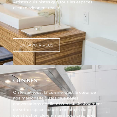
Artistes cuisinistes que tous les espaces
d’eau deviennent réalité.
EN SAVOIR PLUS
CUISINES
On le sait tous.. la cuisine, c’est le cœur de
nos maisons, là où les plus belles
conversations ont lieu! D’un rafraîchissement
de votre espace actuel à un projet de
construction clé-en-main, nous créons et