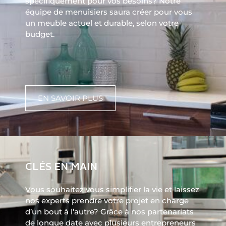
spécifiquement pour vos besoins? Notre
équipe de menuisiers saura créer pour vous
un meuble actuel et durable, selon votre
budget.
EN SAVOIR PLUS
CLÉS EN MAIN
Vous souhaitez vous simplifier la vie et laissez
nos experts prendre votre projet en charge
d’un bout à l’autre? Grâce à nos partenariats
de longue date avec plusieurs entrepreneurs