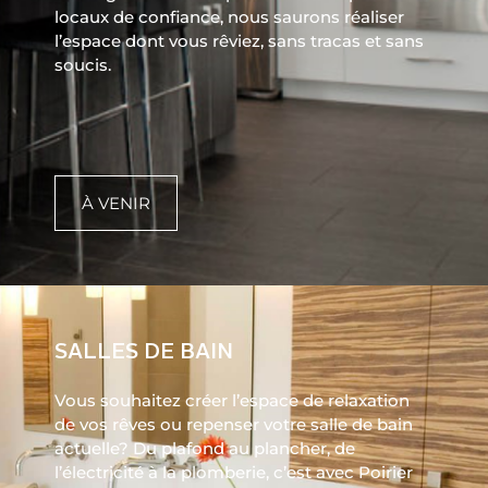
locaux de confiance, nous saurons réaliser
l’espace dont vous rêviez, sans tracas et sans
soucis.
À VENIR
SALLES DE BAIN
Vous souhaitez créer l’espace de relaxation
de vos rêves ou repenser votre salle de bain
actuelle? Du plafond au plancher, de
l’électricité à la plomberie, c’est avec Poirier